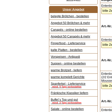
Rohgew
Entenbo
Unser Angebot
belegte Brötchen - bestellen
Angebot 50 Brötchen & mehr
Art.-Nr.
Canapés - online bestellen
Angebot 50 Canapés & mehr
Entenbo
Fingerfood - Lieferservice
kalte Platten - bestellen
Vorspeisen - Antipasti
Art.-Nr.
Suppen - online bestellen
warme Brotzeit - liefern
Entenb
warme komplett Gerichte
(2/2 En
Mousse 
Spanferkel - Lieferservice
mind. 5 Tage vorbestellen
Fränkische Klassiker liefern
Buffet`s Top und gut
Art.-Nr.
mind. 2 Tage vorbestellen
Salate - online bestellen
Entenb