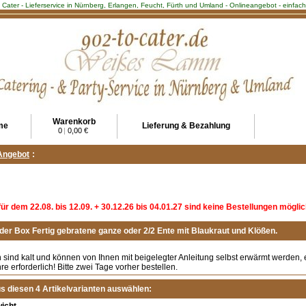
2 Cater - Lieferservice in Nürnberg, Erlangen, Feucht, Fürth und Umland - Onlineangebot - einfa
Warenkorb
me
Lieferung & Bezahlung
0
|
0,00 €
Angebot
:
für dem 22.08. bis 12.09. + 30.12.26 bis 04.01.27 sind keine Bestellungen möglic
 der Box Fertig gebratene ganze oder 2/2 Ente mit Blaukraut und Klößen.
 sind kalt und können von Ihnen mit beigelegter Anleitung selbst erwärmt werden, 
e erforderlich! Bitte zwei Tage vorher bestellen.
us diesen 4 Artikelvarianten auswählen: