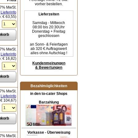
Preis
vorher bestellen.
 7% MwSt.
Lieferinfo
Lieferzeiten
o:
€ 63,55
)
Samstag - Mittwoch
08:00 bis 20:30Uhr
Donerstag + Freitag
geschlossen
an Sonn- & Feiertagen
ab 320 € Auftragswert
 7% MwSt.
alles ohne Aufschlag !
Lieferinfo
o:
€ 16,82
)
Kundenmeinungen
& Bewertungen
Bezahlmöglichkeiten
 7% MwSt.
in den to-cater Shops
Lieferinfo
:
€ 104,67
)
Barzahlung
Vorkasse - Überweisung
 7% MwSt.