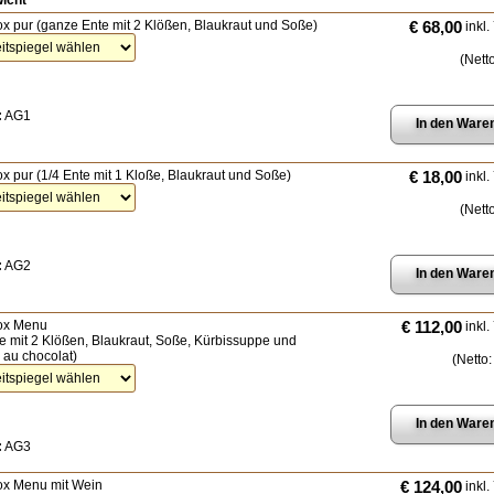
icht
x pur (ganze Ente mit 2 Klößen, Blaukraut und Soße)
€ 68,00
inkl.
(Nett
:
AG1
x pur (1/4 Ente mit 1 Kloße, Blaukraut und Soße)
€ 18,00
inkl.
(Nett
:
AG2
ox Menu
€ 112,00
inkl.
te mit 2 Klößen, Blaukraut, Soße, Kürbissuppe und
au chocolat)
(Netto
:
AG3
ox Menu mit Wein
€ 124,00
inkl.