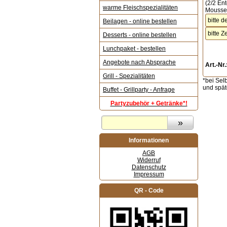
(2/2 En
warme Fleischspezialitäten
Mousse 
Beilagen - online bestellen
Desserts - online bestellen
Lunchpaket - bestellen
Angebote nach Absprache
Art.-Nr.
Grill - Spezialitäten
*bei Sel
und spät
Buffet - Grillparty - Anfrage
Partyzubehör + Getränke*!
Informationen
AGB
Widerruf
Datenschutz
Impressum
QR - Code