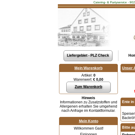
Catering- & Partyservice - 90
Liefergebiet - PLZ Check
Ho
Mein Warenkorb
Unser 
Artikel:
0
Warenwert:
€ 0,00
Zum Warenkorb
Hinweis
Ente in
Informationen zu Zusatzstoffen und
Allergenen erhalten Sie umgehend
nach Anfrage im Kontaktformular.
Speisen
Backröhr
Mein Konto
Bitte a
Willkommen Gast!
Einloggen